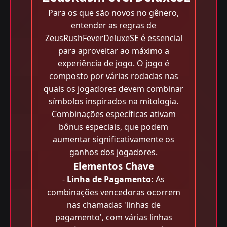
Para os que são novos no gênero,
entender as regras de
ZeusRushFeverDeluxeSE é essencial
para aproveitar ao máximo a
experiência de jogo. O jogo é
composto por várias rodadas nas
quais os jogadores devem combinar
símbolos inspirados na mitologia.
Combinações específicas ativam
bônus especiais, que podem
aumentar significativamente os
ganhos dos jogadores.
Elementos Chave
-
Linha de Pagamento:
As
combinações vencedoras ocorrem
nas chamadas 'linhas de
pagamento', com várias linhas