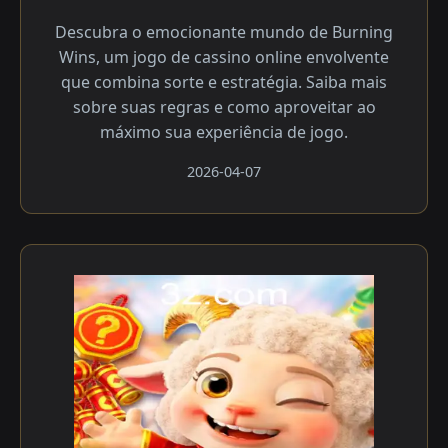
Descubra o emocionante mundo de Burning
Wins, um jogo de cassino online envolvente
que combina sorte e estratégia. Saiba mais
sobre suas regras e como aproveitar ao
máximo sua experiência de jogo.
2026-04-07