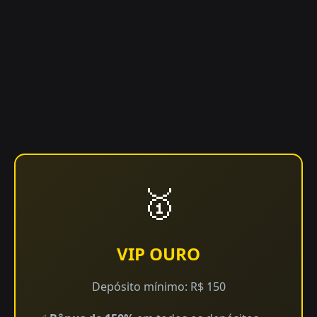
🥇
VIP OURO
Depósito mínimo: R$ 150