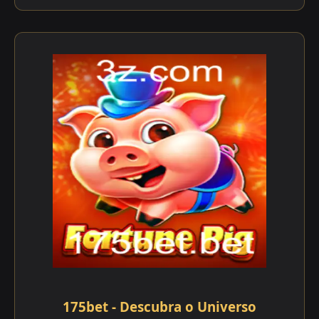
175bet - Descubra o Universo