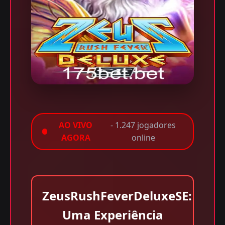
AO VIVO
- 1.247 jogadores
AGORA
online
ZeusRushFeverDeluxeSE:
Uma Experiência