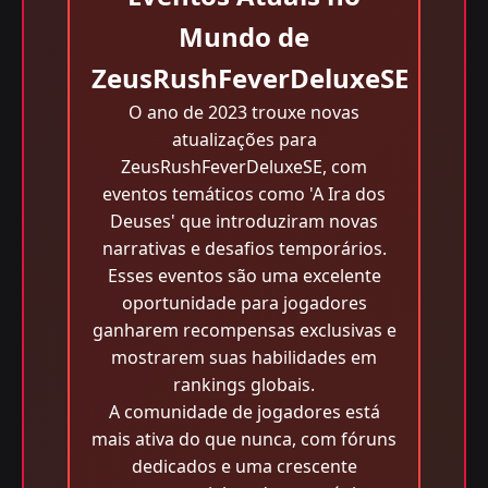
Mundo de
ZeusRushFeverDeluxeSE
O ano de 2023 trouxe novas
atualizações para
ZeusRushFeverDeluxeSE, com
eventos temáticos como 'A Ira dos
Deuses' que introduziram novas
narrativas e desafios temporários.
Esses eventos são uma excelente
oportunidade para jogadores
ganharem recompensas exclusivas e
mostrarem suas habilidades em
rankings globais.
A comunidade de jogadores está
mais ativa do que nunca, com fóruns
dedicados e uma crescente