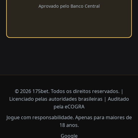
Aprovado pelo Banco Central
© 2026 175bet. Todos os direitos reservados. |
Licenciado pelas autoridades brasileiras | Auditado
pela eCOGRA
Jogue com responsabilidade. Apenas para maiores de
18 anos.
Google