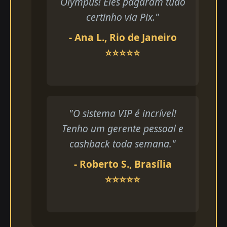
Olympus! Eles pagaram tudo
certinho via Pix."
- Ana L., Rio de Janeiro
⭐⭐⭐⭐⭐
"O sistema VIP é incrível!
Tenho um gerente pessoal e
cashback toda semana."
- Roberto S., Brasília
⭐⭐⭐⭐⭐