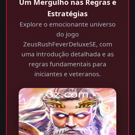
Um Mergulho nas Regras e
Estratégias
Explore o emocionante universo
do jogo
ZeusRushFeverDeluxeSE, com
uma introdução detalhada e as
regras fundamentais para
iniciantes e veteranos.