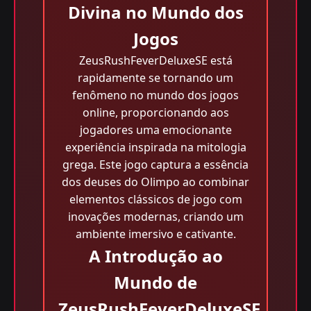
Divina no Mundo dos
Jogos
ZeusRushFeverDeluxeSE está
rapidamente se tornando um
fenômeno no mundo dos jogos
online, proporcionando aos
jogadores uma emocionante
experiência inspirada na mitologia
grega. Este jogo captura a essência
dos deuses do Olimpo ao combinar
elementos clássicos de jogo com
inovações modernas, criando um
ambiente imersivo e cativante.
A Introdução ao
Mundo de
ZeusRushFeverDeluxeSE