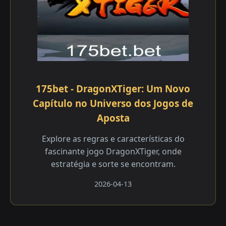
175bet - DragonXTiger: Um Novo
Capítulo no Universo dos Jogos de
Aposta
Explore as regras e características do
fascinante jogo DragonXTiger, onde
estratégia e sorte se encontram.
2026-04-13