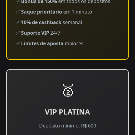
✅
Bônus de 150%
em todos os depósitos
✅
Saque prioritário
em 1 minuto
✅
10% de cashback
semanal
✅
Suporte VIP
24/7
✅
Limites de aposta
maiores
🥈
VIP PLATINA
Depósito mínimo: R$ 600