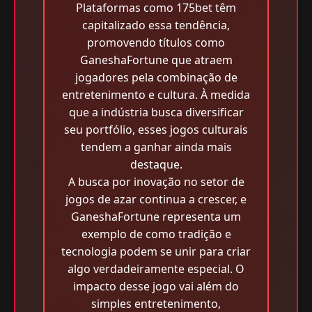
Plataformas como 175bet têm
capitalizado essa tendência,
promovendo títulos como
GaneshaFortune que atraem
jogadores pela combinação de
entretenimento e cultura. À medida
que a indústria busca diversificar
seu portfólio, esses jogos culturais
tendem a ganhar ainda mais
destaque.
A busca por inovação no setor de
jogos de azar continua a crescer, e
GaneshaFortune representa um
exemplo de como tradição e
tecnologia podem se unir para criar
algo verdadeiramente especial. O
impacto desse jogo vai além do
simples entretenimento,