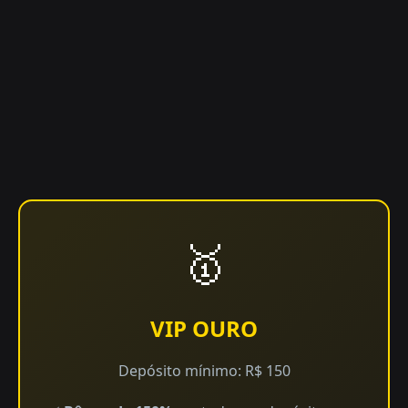
🥇
VIP OURO
Depósito mínimo: R$ 150