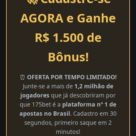
AGORA e Ganhe
R$ 1.500 de
Bônus!
⏰
OFERTA POR TEMPO LIMITADO!
Junte-se a mais de
1,2 milhão de
jogadores
que já descobriram por
que 175bet é a
plataforma nº 1 de
apostas no Brasil
. Cadastro em 30
segundos, primeiro saque em 2
minutos!