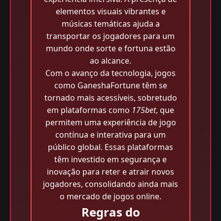
elementos visuais vibrantes e
músicas temáticas ajuda a
transportar os jogadores para um
mundo onde sorte e fortuna estão
ao alcance.
Com o avanço da tecnologia, jogos
como GaneshaFortune têm se
tornado mais acessíveis, sobretudo
em plataformas como
175bet
, que
permitem uma experiência de jogo
contínua e interativa para um
público global. Essas plataformas
têm investido em segurança e
inovação para reter e atrair novos
jogadores, consolidando ainda mais
o mercado de jogos online.
Regras do