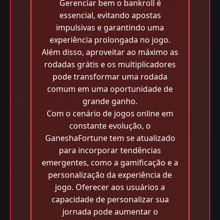
Gerenciar bem o bankroll é
essencial, evitando apostas
impulsivas e garantindo uma
experiência prolongada no jogo.
Além disso, aproveitar ao máximo as
rodadas grátis e os multiplicadores
pode transformar uma rodada
comum em uma oportunidade de
grande ganho.
Com o cenário de jogos online em
constante evolução, o
GaneshaFortune tem se atualizado
para incorporar tendências
emergentes, como a gamificação e a
personalização da experiência de
jogo. Oferecer aos usuários a
capacidade de personalizar sua
jornada pode aumentar o