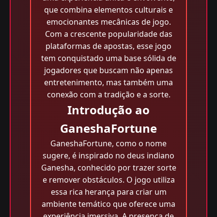
que combina elementos culturais e
emocionantes mecânicas de jogo.
Com a crescente popularidade das
plataformas de apostas, esse jogo
tem conquistado uma base sólida de
jogadores que buscam não apenas
entretenimento, mas também uma
conexão com a tradição e a sorte.
Introdução ao
GaneshaFortune
GaneshaFortune, como o nome
sugere, é inspirado no deus indiano
Ganesha, conhecido por trazer sorte
e remover obstáculos. O jogo utiliza
essa rica herança para criar um
ambiente temático que oferece uma
experiência imersiva. A presença de