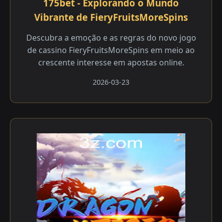
175bet - Explorando o Mundo
Vibrante de FieryFruitsMoreSpins
Descubra a emoção e as regras do novo jogo
de cassino FieryFruitsMoreSpins em meio ao
crescente interesse em apostas online.
2026-03-23