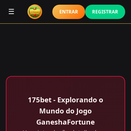
☰
ENTRAR
REGISTRAR
175bet - Explorando o
Mundo do Jogo
GaneshaFortune