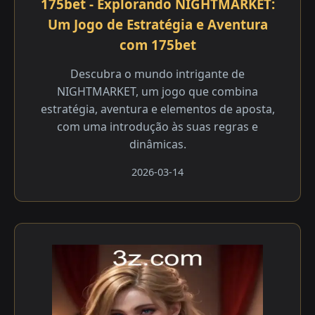
175bet - Explorando NIGHTMARKET:
Um Jogo de Estratégia e Aventura
com 175bet
Descubra o mundo intrigante de
NIGHTMARKET, um jogo que combina
estratégia, aventura e elementos de aposta,
com uma introdução às suas regras e
dinâmicas.
2026-03-14