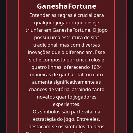
GaneshaFortune
Entender as regras é crucial para
qualquer jogador que deseje
triunfar em GaneshaFortune. O jogo
possui uma estrutura de slot
tradicional, mas com diversas
inovações que o diferenciam. Esse
slot é composto por cinco rolos e
quatro linhas, oferecendo 1024
maneiras de ganhar. Tal formato
aumenta significativamente as
chances de vitória, atraindo tanto
novatos quanto jogadores
experientes.
Os símbolos são parte vital na
estratégia do jogo. Entre eles,
destacam-se os símbolos do deus