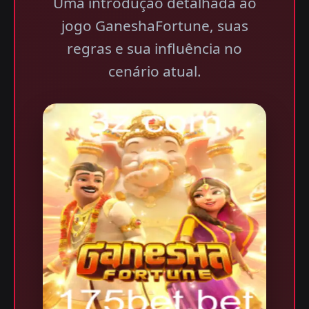
Uma introdução detalhada ao
jogo GaneshaFortune, suas
regras e sua influência no
cenário atual.