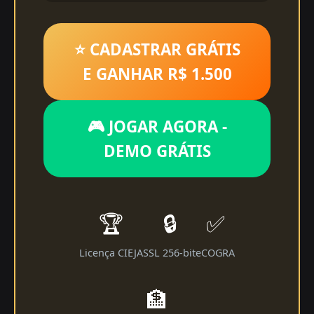
⭐ CADASTRAR GRÁTIS
E GANHAR R$ 1.500
🎮 JOGAR AGORA -
DEMO GRÁTIS
🏆
🔒
✅
Licença CIEJA
SSL 256-bit
eCOGRA
🏦