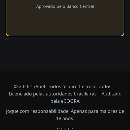
Aprovado pelo Banco Central
© 2026 175bet. Todos os direitos reservados. |
Licenciado pelas autoridades brasileiras | Auditado
pela eCOGRA
Jogue com responsabilidade. Apenas para maiores de
18 anos.
Google