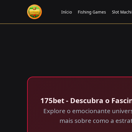
Início
Fishing Games
Slot Mach
175bet - Descubra o Fasc
Explore o emocionante univers
mais sobre como a estrat