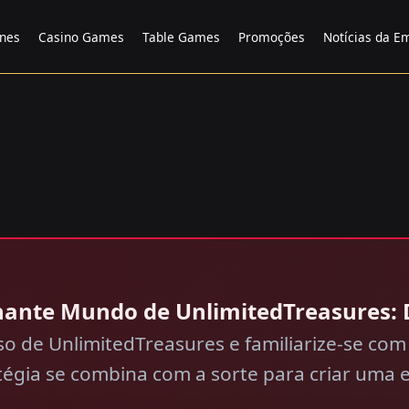
ines
Casino Games
Table Games
Promoções
Notícias da E
inante Mundo de UnlimitedTreasures:
o de UnlimitedTreasures e familiarize-se com 
égia se combina com a sorte para criar uma e