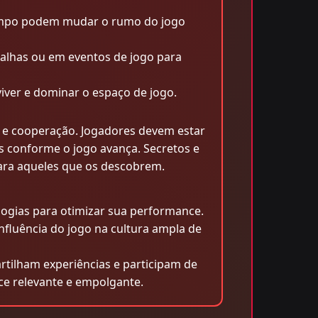
 campo podem mudar o rumo do jogo
alhas ou em eventos de jogo para
iver e dominar o espaço de jogo.
 e cooperação. Jogadores devem estar
s conforme o jogo avança. Secretos e
ara aqueles que os descobrem.
ogias para otimizar sua performance.
nfluência do jogo na cultura ampla de
tilham experiências e participam de
ce relevante e empolgante.