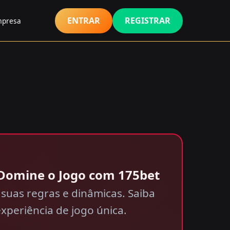
ENTRAR
REGISTRAR
mpresa
 Domine o Jogo com 175bet
suas regras e dinâmicas. Saiba
xperiência de jogo única.