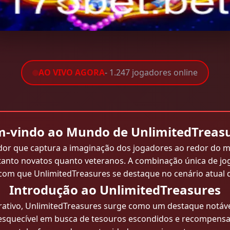
AO VIVO AGORA
- 1.247 jogadores online
-vindo ao Mundo de UnlimitedTreas
dor que captura a imaginação dos jogadores ao redor do mu
tanto novatos quanto veteranos. A combinação única de jo
 com que UnlimitedTreasures se destaque no cenário atual 
Introdução ao UnlimitedTreasures
tivo, UnlimitedTreasures surge como um destaque notável
quecível em busca de tesouros escondidos e recompensas 