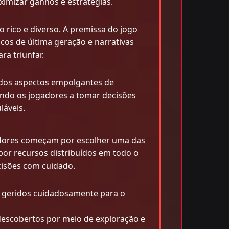
mizar ganhos e estratégias.
 rico e diverso. A premissa do jogo
cos de última geração e narrativas
ra triunfar.
s dos aspectos empolgantes de
ndo os jogadores a tomar decisões
láveis.
adores começam por escolher uma das
por recursos distribuídos em todo o
isões com cuidado.
 geridos cuidadosamente para o
escobertos por meio de exploração e