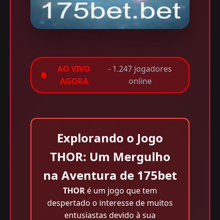
AO VIVO
- 1.247 jogadores
AGORA
online
Explorando o Jogo
THOR: Um Mergulho
na Aventura de 175bet
THOR
é um jogo que tem
despertado o interesse de muitos
entusiastas devido à sua