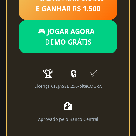
E GANHAR R$ 1.500
🎮 JOGAR AGORA -
DEMO GRÁTIS
🏆
🔒
✅
Licença CIEJA
SSL 256-bit
eCOGRA
🏦
Aprovado pelo Banco Central