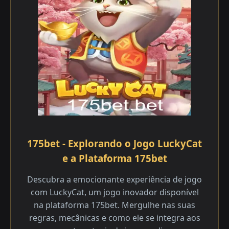
175bet - Explorando o Jogo LuckyCat
e a Plataforma 175bet
Descubra a emocionante experiência de jogo
com LuckyCat, um jogo inovador disponível
na plataforma 175bet. Mergulhe nas suas
regras, mecânicas e como ele se integra aos