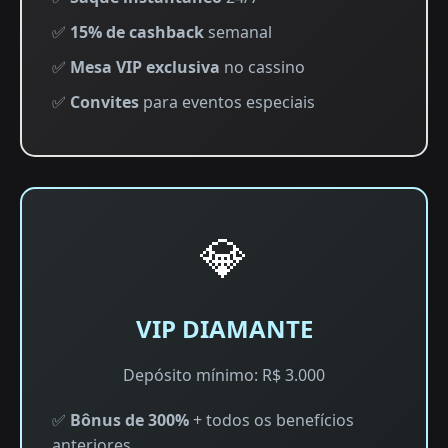
✅
15% de cashback
semanal
✅
Mesa VIP exclusiva
no cassino
✅
Convites
para eventos especiais
💎
VIP DIAMANTE
Depósito mínimo: R$ 3.000
✅
Bônus de 300%
+ todos os benefícios
anteriores