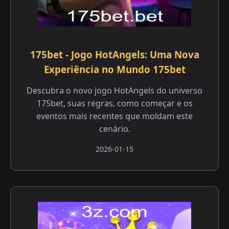
175bet - Jogo HotAngels: Uma Nova
Experiência no Mundo 175bet
Descubra o novo jogo HotAngels do universo
175bet, suas regras, como começar e os
eventos mais recentes que moldam este
cenário.
2026-01-15