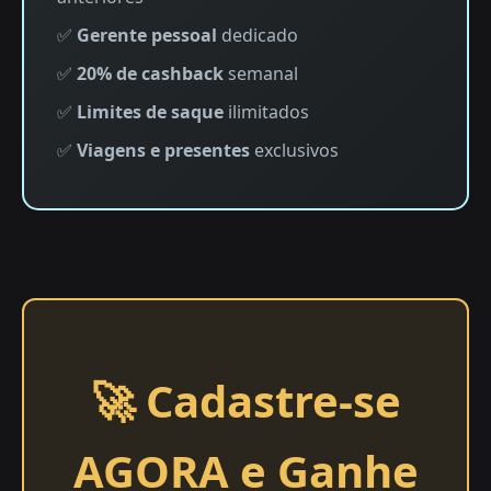
✅
Gerente pessoal
dedicado
✅
20% de cashback
semanal
✅
Limites de saque
ilimitados
✅
Viagens e presentes
exclusivos
🚀 Cadastre-se
AGORA e Ganhe