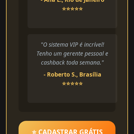
⭐⭐⭐⭐⭐
"O sistema VIP é incrível!
Tenho um gerente pessoal e
cashback toda semana."
- Roberto S., Brasília
⭐⭐⭐⭐⭐
⭐ CADASTRAR GRÁTIS