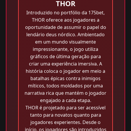
THOR
Introduzido no portfólio da 175bet,
THOR oferece aos jogadores a
oportunidade de assumir o papel do
lendário deus nórdico. Ambientado
em um mundo visualmente
impressionante, o jogo utiliza
gráficos de última geração para
criar uma experiência imersiva. A
história coloca o jogador em meio a
batalhas épicas contra inimigos
míticos, todos moldados por uma
narrativa rica que mantém o jogador
engajado a cada etapa.
THOR é projetado para ser acessível
tanto para novatos quanto para
jogadores experientes. Desde o
início, os jogadores são introduzidos