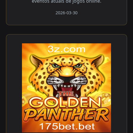
eventos atuais de jogos online.
2026-03-30