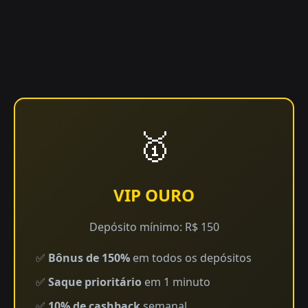
🥇
VIP OURO
Depósito mínimo: R$ 150
✅
Bônus de 150%
em todos os depósitos
✅
Saque prioritário
em 1 minuto
✅
10% de cashback
semanal