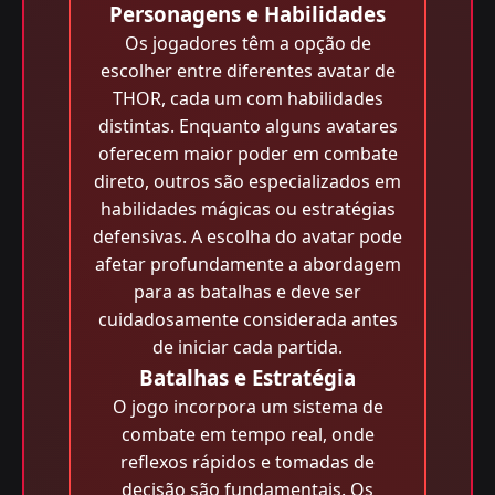
Personagens e Habilidades
Os jogadores têm a opção de
escolher entre diferentes avatar de
THOR, cada um com habilidades
distintas. Enquanto alguns avatares
oferecem maior poder em combate
direto, outros são especializados em
habilidades mágicas ou estratégias
defensivas. A escolha do avatar pode
afetar profundamente a abordagem
para as batalhas e deve ser
cuidadosamente considerada antes
de iniciar cada partida.
Batalhas e Estratégia
O jogo incorpora um sistema de
combate em tempo real, onde
reflexos rápidos e tomadas de
decisão são fundamentais. Os