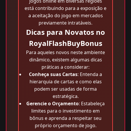
jogos online em diversas regiões
está contribuindo para a exposição e
a aceitação do jogo em mercados
previamente intratáveis.
Dicas para Novatos no
RoyalFlashBuyBonus
Para aqueles novos neste ambiente
dinâmico, existem algumas dicas
práticas a considerar:
Conheça suas Cartas
: Entenda a
hierarquia de cartas e como elas
podem ser usadas de forma
estratégica.
Gerencie o Orçamento
: Estabeleça
limites para o investimento em
bônus e aprenda a respeitar seu
próprio orçamento de jogo.