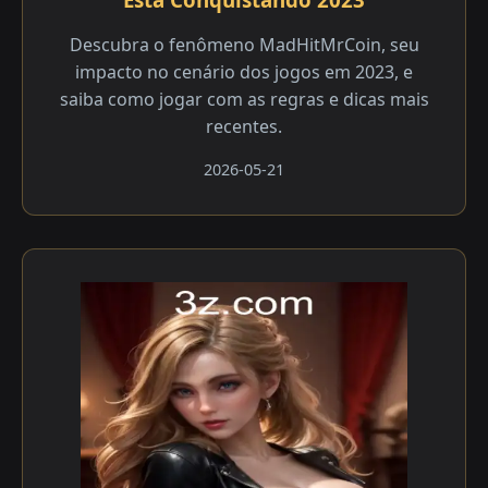
Descubra o fenômeno MadHitMrCoin, seu
impacto no cenário dos jogos em 2023, e
saiba como jogar com as regras e dicas mais
recentes.
2026-05-21