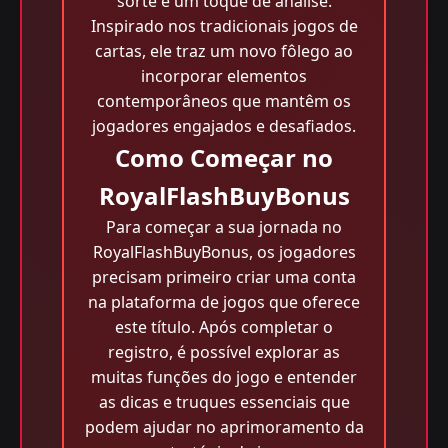
sorte e um toque de análise.
Inspirado nos tradicionais jogos de
cartas, ele traz um novo fôlego ao
incorporar elementos
contemporâneos que mantêm os
jogadores engajados e desafiados.
Como Começar no
RoyalFlashBuyBonus
Para começar a sua jornada no
RoyalFlashBuyBonus, os jogadores
precisam primeiro criar uma conta
na plataforma de jogos que oferece
este título. Após completar o
registro, é possível explorar as
muitas funções do jogo e entender
as dicas e truques essenciais que
podem ajudar no aprimoramento da