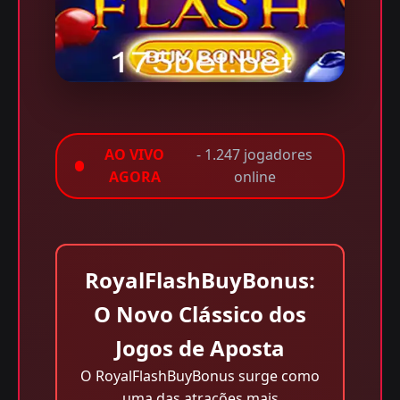
AO VIVO
- 1.247 jogadores
AGORA
online
RoyalFlashBuyBonus:
O Novo Clássico dos
Jogos de Aposta
O RoyalFlashBuyBonus surge como
uma das atrações mais