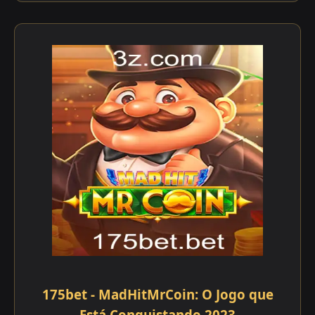
175bet - MadHitMrCoin: O Jogo que
Está Conquistando 2023