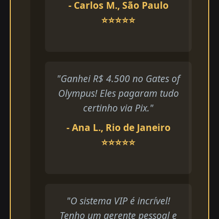
- Carlos M., São Paulo
⭐⭐⭐⭐⭐
"Ganhei R$ 4.500 no Gates of
Olympus! Eles pagaram tudo
certinho via Pix."
- Ana L., Rio de Janeiro
⭐⭐⭐⭐⭐
"O sistema VIP é incrível!
Tenho um gerente pessoal e