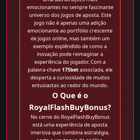
emocionantes no sempre fascinante
universo dos jogos de aposta. Este
jogo não é apenas uma adição
emocionante ao portfólio crescente
de jogos online, mas também um
exemplo esplêndido de como a
inovação pode reimaginar a
experiência do jogador. Com a
palavra-chave
175bet
associada, ele
desperta a curiosidade de muitos
entusiastas ao redor do mundo.
O Que é o
RoyalFlashBuyBonus?
No cerne do RoyalFlashBuyBonus
está uma experiência de aposta
imersiva que combina estratégia,