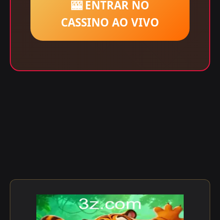
🎰 ENTRAR NO
CASSINO AO VIVO