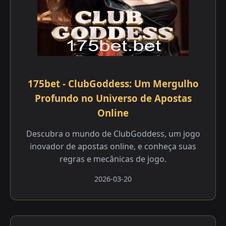
175bet - ClubGoddess: Um Mergulho
Profundo no Universo de Apostas
Online
Descubra o mundo de ClubGoddess, um jogo
inovador de apostas online, e conheça suas
regras e mecânicas de jogo.
2026-03-20