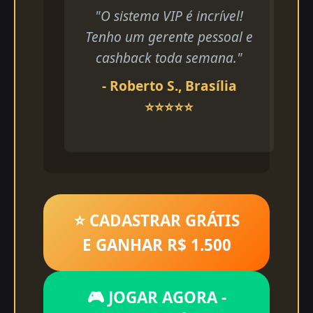
"O sistema VIP é incrível!
Tenho um gerente pessoal e
cashback toda semana."
- Roberto S., Brasília
⭐⭐⭐⭐⭐
⭐ CADASTRAR GRÁTIS
E GANHAR R$ 1.500
🎮 JOGAR AGORA -