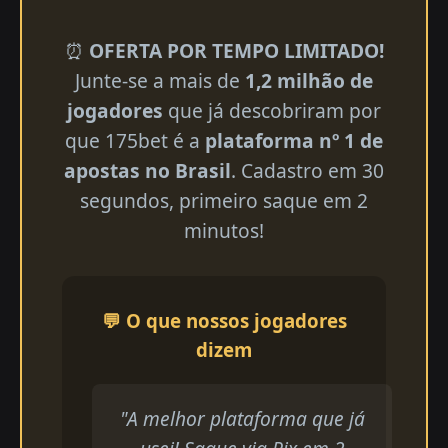
⏰
OFERTA POR TEMPO LIMITADO!
Junte-se a mais de
1,2 milhão de
jogadores
que já descobriram por
que 175bet é a
plataforma nº 1 de
apostas no Brasil
. Cadastro em 30
segundos, primeiro saque em 2
minutos!
💬 O que nossos jogadores
dizem
"A melhor plataforma que já