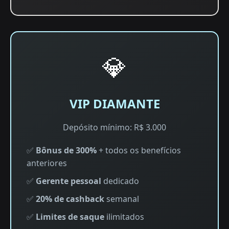
💎
VIP DIAMANTE
Depósito mínimo: R$ 3.000
✅
Bônus de 300%
+ todos os benefícios
anteriores
✅
Gerente pessoal
dedicado
✅
20% de cashback
semanal
✅
Limites de saque
ilimitados