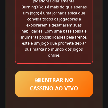
jogadores diariamente.
BurningXiYou é mais do que apenas
um jogo; é uma jornada épica que
convida todos os jogadores a
explorarem e desafiarem suas
habilidades. Com uma base sólida e
inúmeras possibilidades pela frente,
este é um jogo que promete deixar
sua marca no mundo dos jogos
online.
🎰 ENTRAR NO
CASSINO AO VIVO