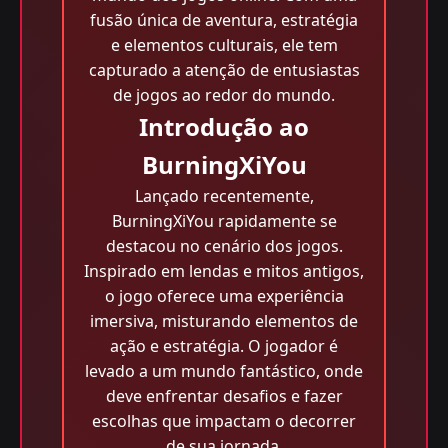
fusão única de aventura, estratégia
e elementos culturais, ele tem
capturado a atenção de entusiastas
de jogos ao redor do mundo.
Introdução ao
BurningXiYou
Lançado recentemente,
BurningXiYou rapidamente se
destacou no cenário dos jogos.
Inspirado em lendas e mitos antigos,
o jogo oferece uma experiência
imersiva, misturando elementos de
ação e estratégia. O jogador é
levado a um mundo fantástico, onde
deve enfrentar desafios e fazer
escolhas que impactam o decorrer
de sua jornada.