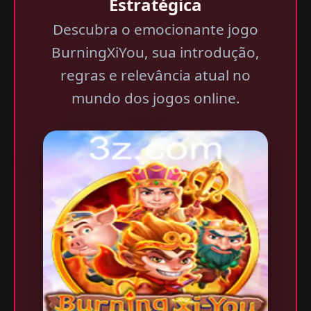
Estratégica
Descubra o emocionante jogo
BurningXiYou, sua introdução,
regras e relevância atual no
mundo dos jogos online.