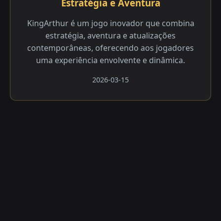
Estratégia e Aventura
KingArthur é um jogo inovador que combina
estratégia, aventura e atualizações
contemporâneas, oferecendo aos jogadores
uma experiência envolvente e dinâmica.
2026-03-15