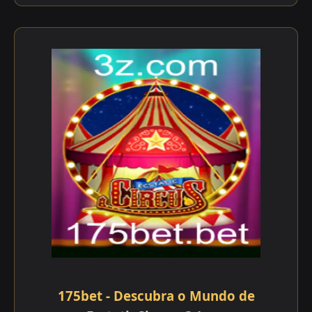
175bet - Descubra o Mundo de