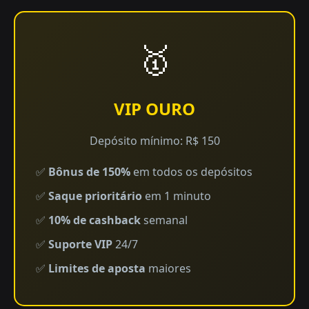
🥇
VIP OURO
Depósito mínimo: R$ 150
✅
Bônus de 150%
em todos os depósitos
✅
Saque prioritário
em 1 minuto
✅
10% de cashback
semanal
✅
Suporte VIP
24/7
✅
Limites de aposta
maiores