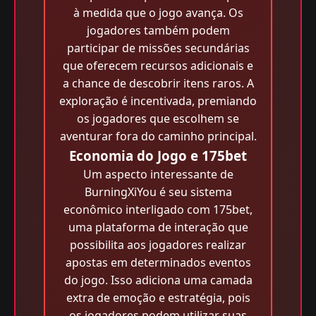
à medida que o jogo avança. Os
jogadores também podem
participar de missões secundárias
que oferecem recursos adicionais e
a chance de descobrir itens raros. A
exploração é incentivada, premiando
os jogadores que escolhem se
aventurar fora do caminho principal.
Economia do Jogo e 175bet
Um aspecto interessante de
BurningXiYou é seu sistema
econômico interligado com 175bet,
uma plataforma de interação que
possibilita aos jogadores realizar
apostas em determinados eventos
do jogo. Isso adiciona uma camada
extra de emoção e estratégia, pois
os jogadores podem utilizar suas