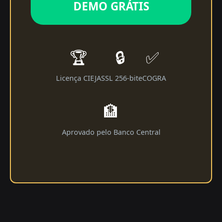
DEMO GRÁTIS
🏆
🔒
✅
Licença CIEJA
SSL 256-bit
eCOGRA
🏦
Aprovado pelo Banco Central