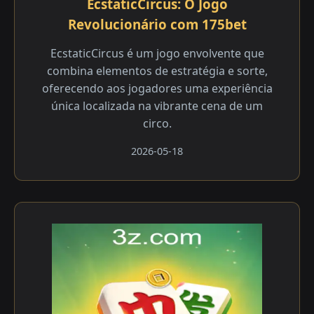
EcstaticCircus: O Jogo
Revolucionário com 175bet
EcstaticCircus é um jogo envolvente que
combina elementos de estratégia e sorte,
oferecendo aos jogadores uma experiência
única localizada na vibrante cena de um
circo.
2026-05-18