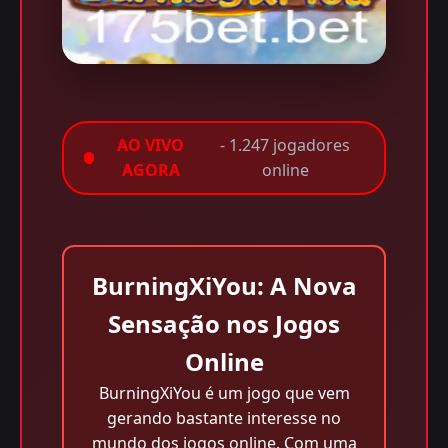
AO VIVO
- 1.247 jogadores
AGORA
online
BurningXiYou: A Nova
Sensação nos Jogos
Online
BurningXiYou é um jogo que vem
gerando bastante interesse no
mundo dos jogos online. Com uma