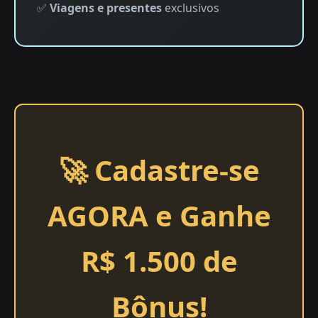
✅
Viagens e presentes
exclusivos
🚀 Cadastre-se
AGORA e Ganhe
R$ 1.500 de
Bônus!