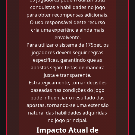
conquistas e habilidades no jogo
para obter recompensas adicionais.
O uso responsável deste recurso
cria uma experiência ainda mais
envolvente.
Para utilizar o sistema de 175bet, os
jogadores devem seguir regras
específicas, garantindo que as
apostas sejam feitas de maneira
justa e transparente.
Estrategicamente, tomar decisões
baseadas nas condições do jogo
pode influenciar o resultado das
apostas, tornando-se uma extensão
natural das habilidades adquiridas
no jogo principal.
Impacto Atual de