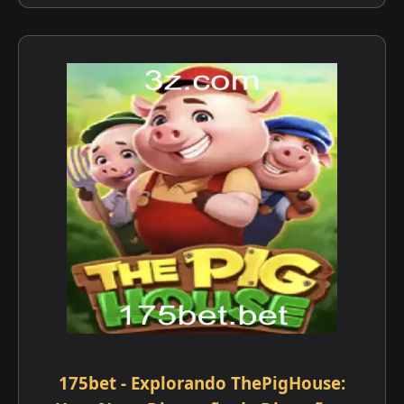
175bet - Explorando ThePigHouse: