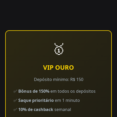
🥇
VIP OURO
Depósito mínimo: R$ 150
✅
Bônus de 150%
em todos os depósitos
✅
Saque prioritário
em 1 minuto
✅
10% de cashback
semanal