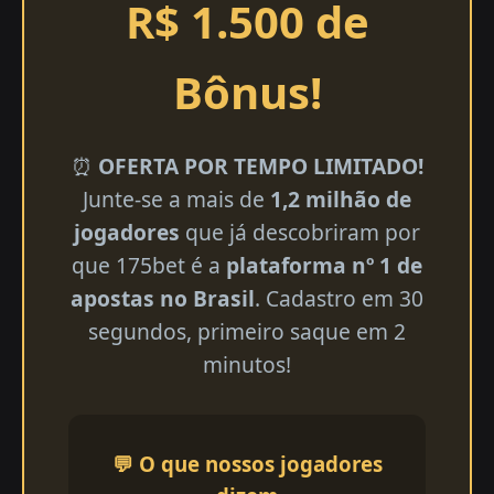
R$ 1.500 de
Bônus!
⏰
OFERTA POR TEMPO LIMITADO!
Junte-se a mais de
1,2 milhão de
jogadores
que já descobriram por
que 175bet é a
plataforma nº 1 de
apostas no Brasil
. Cadastro em 30
segundos, primeiro saque em 2
minutos!
💬 O que nossos jogadores