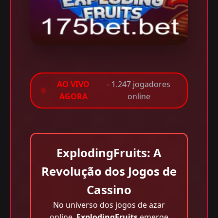
AO VIVO
- 1.247 jogadores
AGORA
online
ExplodingFruits: A
Revolução dos Jogos de
Cassino
No universo dos jogos de azar
online,
ExplodingFruits
emerge