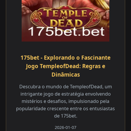
175bet - Explorando o Fascinante
Jogo TempleofDead: Regras e
Dinâmicas
Descubra o mundo de TempleofDead, um
intrigante jogo de estratégia envolvendo
mistérios e desafios, impulsionado pela
popularidade crescente entre os entusiastas
de 175bet.
2026-01-07