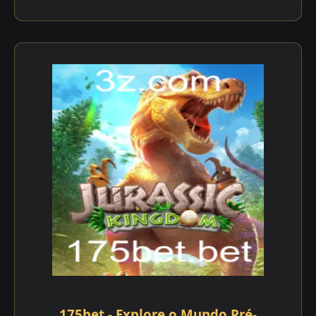
175bet - Explore o Mundo Pré-