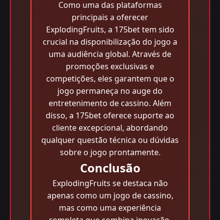
Como uma das plataformas
principais a oferecer
ExplodingFruits, a 175bet tem sido
crucial na disponibilização do jogo a
uma audiência global. Através de
promoções exclusivas e
competições, eles garantem que o
jogo permaneça no auge do
entretenimento de cassino. Além
disso, a 175bet oferece suporte ao
cliente excepcional, abordando
qualquer questão técnica ou dúvidas
sobre o jogo prontamente.
Conclusão
ExplodingFruits se destaca não
apenas como um jogo de cassino,
mas como uma experiência