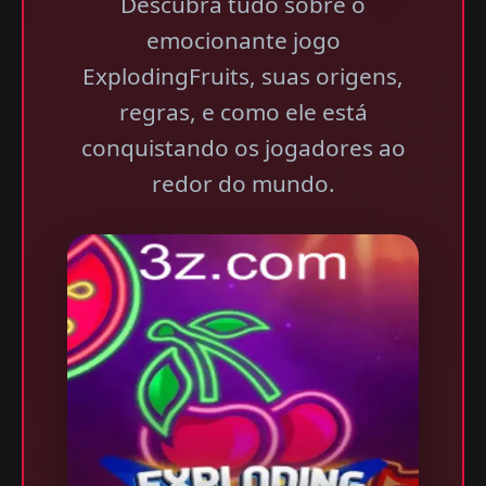
Descubra tudo sobre o
emocionante jogo
ExplodingFruits, suas origens,
regras, e como ele está
conquistando os jogadores ao
redor do mundo.