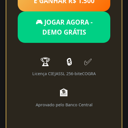
E GANHAR R$ 1.500
🎮 JOGAR AGORA -
DEMO GRÁTIS
🏆
🔒
✅
Licença CIEJA
SSL 256-bit
eCOGRA
🏦
Aprovado pelo Banco Central