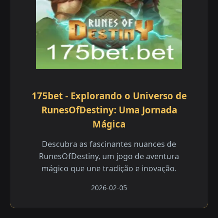
175bet - Explorando o Universo de
RunesOfDestiny: Uma Jornada
Mágica
Descubra as fascinantes nuances de
RunesOfDestiny, um jogo de aventura
mágico que une tradição e inovação.
2026-02-05