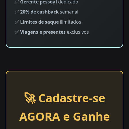
✅
Gerente pessoal
dedicado
✅
20% de cashback
semanal
✅
Limites de saque
ilimitados
✅
Viagens e presentes
exclusivos
🚀 Cadastre-se
AGORA e Ganhe