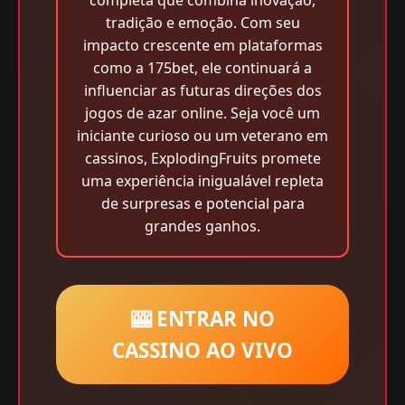
completa que combina inovação,
tradição e emoção. Com seu
impacto crescente em plataformas
como a 175bet, ele continuará a
influenciar as futuras direções dos
jogos de azar online. Seja você um
iniciante curioso ou um veterano em
cassinos, ExplodingFruits promete
uma experiência inigualável repleta
de surpresas e potencial para
grandes ganhos.
🎰 ENTRAR NO
CASSINO AO VIVO