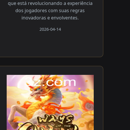
que está revolucionando a experiência
dos jogadores com suas regras
inovadoras e envolventes.
2026-04-14