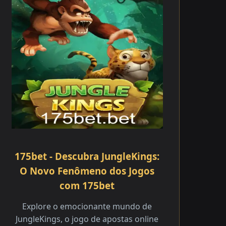
175bet - Descubra JungleKings:
O Novo Fenômeno dos Jogos
com 175bet
Explore o emocionante mundo de
JungleKings, o jogo de apostas online