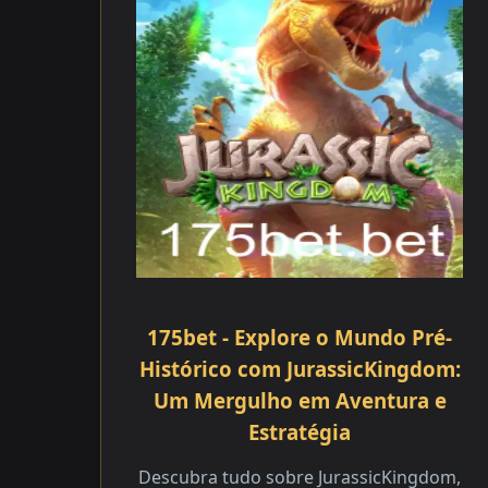
175bet - Explore o Mundo Pré-
Histórico com JurassicKingdom:
Um Mergulho em Aventura e
Estratégia
Descubra tudo sobre JurassicKingdom,