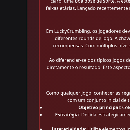
claro, uma boa dose de sorte. A est
faixas etárias. Lançado recentement
Em LuckyCrumbling, os jogadores dev
diferentes rounds de jogo. A chav
recompensas. Com múltiplos níveis
Ao diferenciar-se dos típicos jogos
diretamente o resultado. Este aspect
Como qualquer jogo, conhecer as regr
com um conjunto inicial de 
Objetivo principal
: Co
Estratégia
: Decida estrategicame
Interatividade
: Utilize elementos 