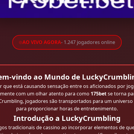
AO VIVO AGORA
- 1.247 jogadores online
em-vindo ao Mundo de LuckyCrumbli
 que está causando sensação entre os aficionados por jog
ntamente com um olhar atento para como
175bet
se torna par
rumbling, jogadores são transportados para um universo 
para proporcionar horas de entretenimento.
Introdução a LuckyCrumbling
os tradicionais de cassino ao incorporar elementos de queb