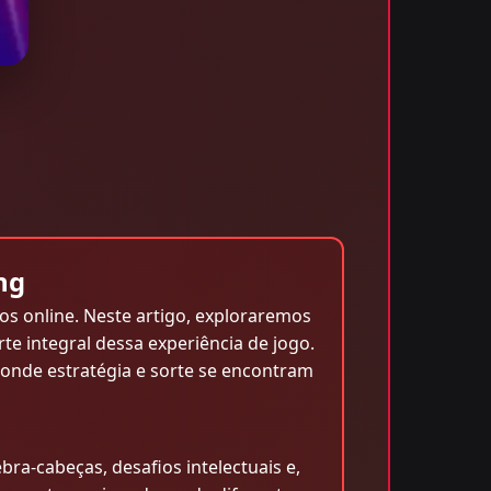
ng
os online. Neste artigo, exploraremos
te integral dessa experiência de jogo.
onde estratégia e sorte se encontram
ra-cabeças, desafios intelectuais e,