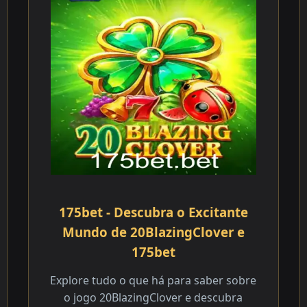
175bet - Descubra o Excitante
Mundo de 20BlazingClover e
175bet
Explore tudo o que há para saber sobre
o jogo 20BlazingClover e descubra