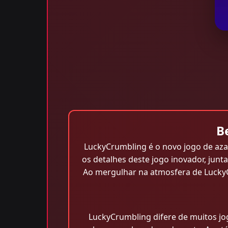
B
LuckyCrumbling é o novo jogo de azar
os detalhes deste jogo inovador, ju
Ao mergulhar na atmosfera de LuckyC
LuckyCrumbling difere de muitos jog