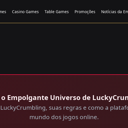
ines
Casino Games
Table Games
Promoções
Notícias da E
a o Empolgante Universo de LuckyCru
 LuckyCrumbling, suas regras e como a plataf
mundo dos jogos online.