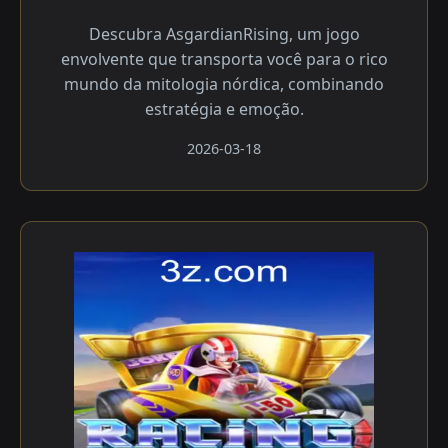
Descubra AsgardianRising, um jogo
envolvente que transporta você para o rico
mundo da mitologia nórdica, combinando
estratégia e emoção.
2026-03-18