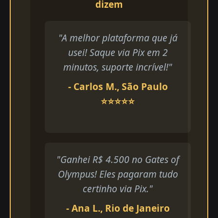
dizem
"A melhor plataforma que já
usei! Saque via Pix em 2
minutos, suporte incrível!"
- Carlos M., São Paulo
⭐⭐⭐⭐⭐
"Ganhei R$ 4.500 no Gates of
Olympus! Eles pagaram tudo
certinho via Pix."
- Ana L., Rio de Janeiro