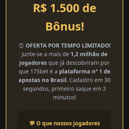
R$ 1.500 de
Bônus!
⏰
OFERTA POR TEMPO LIMITADO!
Junte-se a mais de
1,2 milhão de
jogadores
que já descobriram por
que 175bet é a
plataforma nº 1 de
apostas no Brasil
. Cadastro em 30
segundos, primeiro saque em 2
minutos!
💬 O que nossos jogadores