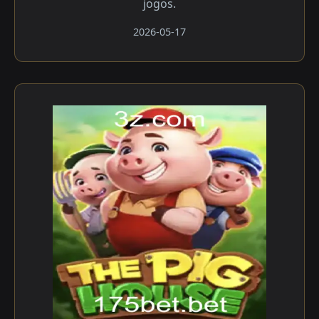
jogos.
2026-05-17