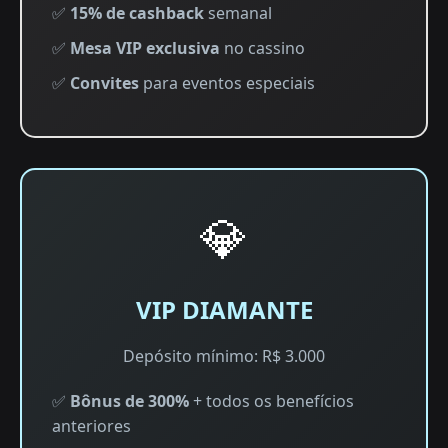
✅
15% de cashback
semanal
✅
Mesa VIP exclusiva
no cassino
✅
Convites
para eventos especiais
💎
VIP DIAMANTE
Depósito mínimo: R$ 3.000
✅
Bônus de 300%
+ todos os benefícios
anteriores