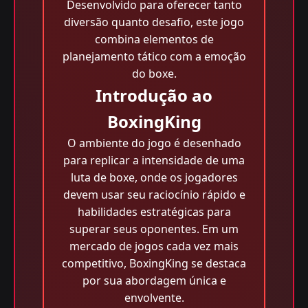
Desenvolvido para oferecer tanto
diversão quanto desafio, este jogo
combina elementos de
planejamento tático com a emoção
do boxe.
Introdução ao
BoxingKing
O ambiente do jogo é desenhado
para replicar a intensidade de uma
luta de boxe, onde os jogadores
devem usar seu raciocínio rápido e
habilidades estratégicas para
superar seus oponentes. Em um
mercado de jogos cada vez mais
competitivo, BoxingKing se destaca
por sua abordagem única e
envolvente.