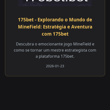
175bet - Explorando o Mundo de
MineField: Estratégia e Aventura
com 175bet
Descubra o emocionante jogo MineField e
como se tornar um mestre estrategista com
a plataforma 175bet.
2026-01-23