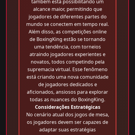
também está possibilitando um
alcance maior, permitindo que
jogadores de diferentes partes do
mundo se conectem em tempo real.
Além disso, as competições online
de BoxingKing estão se tornando
uma tendência, com torneios
atraindo jogadores experientes e
novatos, todos competindo pela
supremacia virtual. Esse fenômeno
está criando uma nova comunidade
de jogadores dedicados e
aficionados, ansiosos para explorar
todas as nuances do BoxingKing.
Considerações Estratégicas
No cenário atual dos jogos de mesa,
os jogadores devem ser capazes de
adaptar suas estratégias