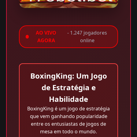
AO VIVO
- 1.247 jogadores
AGORA
online
BoxingKing: Um Jogo
de Estratégia e
Habilidade
BoxingKing é um jogo de estratégia
que vem ganhando popularidade
entre os entusiastas de jogos de
mesa em todo o mundo.