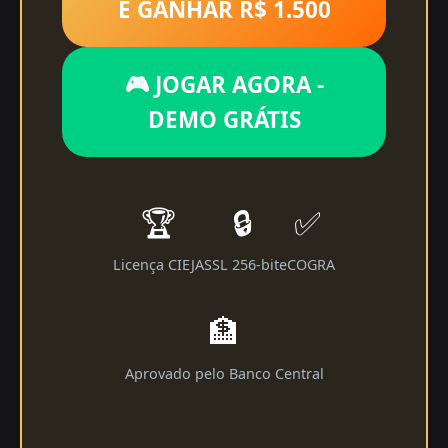
E GANHAR R$ 1.500
🎮 JOGAR AGORA -
DEMO GRÁTIS
🏆
🔒
✅
Licença CIEJA
SSL 256-bit
eCOGRA
🏦
Aprovado pelo Banco Central