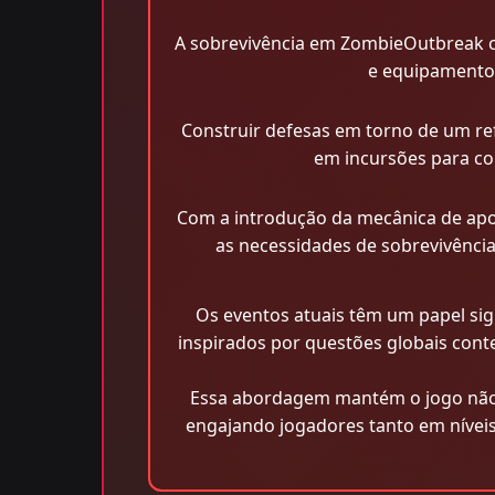
A sobrevivência em ZombieOutbreak co
e equipamentos
Construir defesas em torno de um ref
em incursões para col
Com a introdução da mecânica de aposta
as necessidades de sobrevivênci
Os eventos atuais têm um papel si
inspirados por questões globais con
Essa abordagem mantém o jogo não 
engajando jogadores tanto em níveis