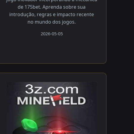
de 175bet. Aprenda sobre sua
introdução, regras e impacto recente
no mundo dos jogos.
2026-05-05