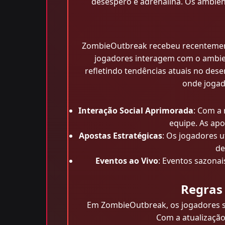
desespero e adrenalina. Os ambien
ZombieOutbreak recebeu recentemente
jogadores interagem com o ambient
refletindo tendências atuais no dese
onde jogad
Interação Social Aprimorada
: Com a 
equipe. As ap
Apostas Estratégicas
: Os jogadores u
de
Eventos ao Vivo
: Eventos sazona
Regras 
Em ZombieOutbreak, os jogadores sã
Com a atualização