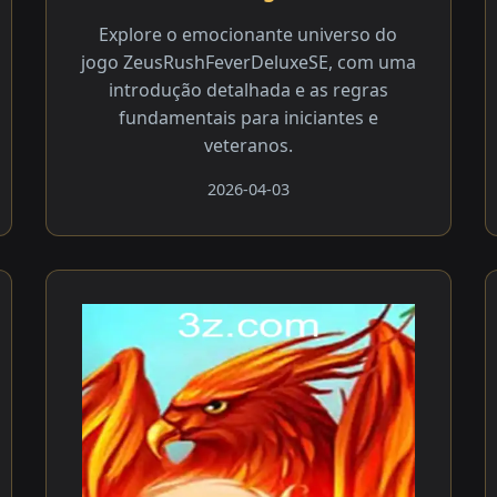
Explore o emocionante universo do
jogo ZeusRushFeverDeluxeSE, com uma
introdução detalhada e as regras
fundamentais para iniciantes e
veteranos.
2026-04-03