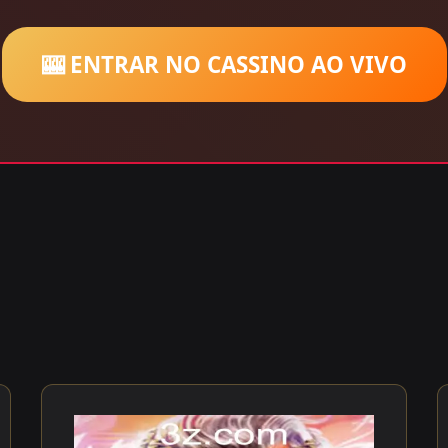
🎰 ENTRAR NO CASSINO AO VIVO