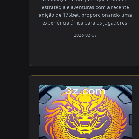
estratégia e aventuras com a recente
adição de 175bet, proporcionando uma
experiência única para os jogadores.
2026-03-07