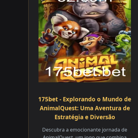
175bet - Explorando o Mundo de
AnimalQuest: Uma Aventura de
Estratégia e Diversão
Descubra a emocionante jornada de
AnimalQuest, um jogo que combina