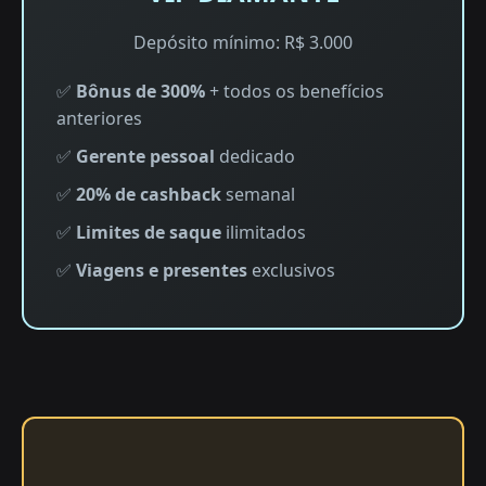
Depósito mínimo: R$ 3.000
✅
Bônus de 300%
+ todos os benefícios
anteriores
✅
Gerente pessoal
dedicado
✅
20% de cashback
semanal
✅
Limites de saque
ilimitados
✅
Viagens e presentes
exclusivos