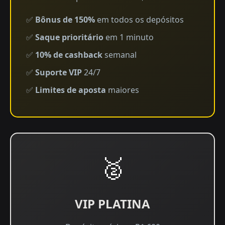
✅
Bônus de 150%
em todos os depósitos
✅
Saque prioritário
em 1 minuto
✅
10% de cashback
semanal
✅
Suporte VIP
24/7
✅
Limites de aposta
maiores
🥈
VIP PLATINA