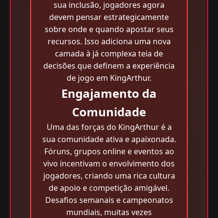
sua inclusão, jogadores agora
devem pensar estrategicamente
sobre onde e quando apostar seus
recursos. Isso adiciona uma nova
camada à já complexa teia de
decisões que definem a experiência
de jogo em KingArthur.
Engajamento da
Comunidade
Uma das forças do KingArthur é a
sua comunidade ativa e apaixonada.
Fóruns, grupos online e eventos ao
vivo incentivam o envolvimento dos
jogadores, criando uma rica cultura
de apoio e competição amigável.
Desafios semanais e campeonatos
mundiais, muitas vezes