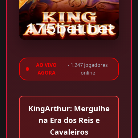
AO VIVO
- 1.247 jogadores
AGORA
online
KingArthur: Mergulhe
na Era dos Reis e
Cavaleiros