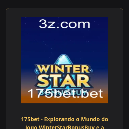
175bet - Explorando o Mundo do
Jogo WinterStarBonusBuy e a