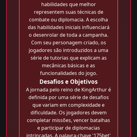
habilidades que melhor
representem suas técnicas de
combate ou diplomacia. A escolha
das habilidades iniciais influenciará
o desenrolar de toda a campanha.
Com seu personagem criado, os
jogadores são introduzidos a uma
série de tutorias que explicam as
mecânicas básicas e as
funcionalidades do jogo.
Desafios e Objetivos
A jornada pelo reino de KingArthur é
definida por uma série de desafios
que variam em complexidade e
dificuldade. Os jogadores devem
completar missões, vencer batalhas
e participar de diplomacias
intrincadas. A palavra-chave '175bet'