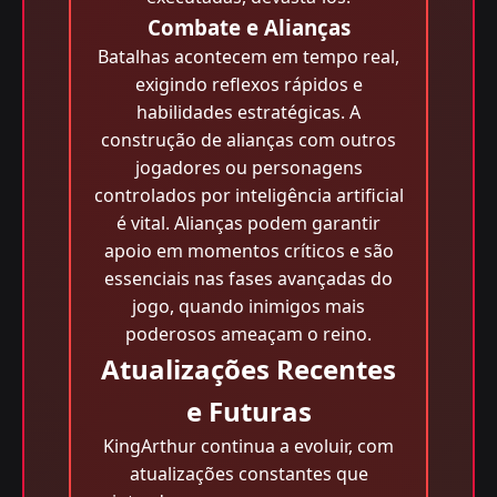
Combate e Alianças
Batalhas acontecem em tempo real,
exigindo reflexos rápidos e
habilidades estratégicas. A
construção de alianças com outros
jogadores ou personagens
controlados por inteligência artificial
é vital. Alianças podem garantir
apoio em momentos críticos e são
essenciais nas fases avançadas do
jogo, quando inimigos mais
poderosos ameaçam o reino.
Atualizações Recentes
e Futuras
KingArthur continua a evoluir, com
atualizações constantes que