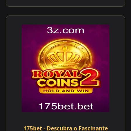
175bet - Descubra o Fascinante