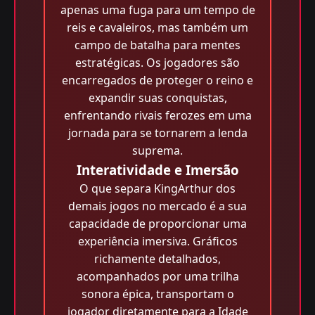
apenas uma fuga para um tempo de
reis e cavaleiros, mas também um
campo de batalha para mentes
estratégicas. Os jogadores são
encarregados de proteger o reino e
expandir suas conquistas,
enfrentando rivais ferozes em uma
jornada para se tornarem a lenda
suprema.
Interatividade e Imersão
O que separa KingArthur dos
demais jogos no mercado é a sua
capacidade de proporcionar uma
experiência imersiva. Gráficos
richamente detalhados,
acompanhados por uma trilha
sonora épica, transportam o
jogador diretamente para a Idade