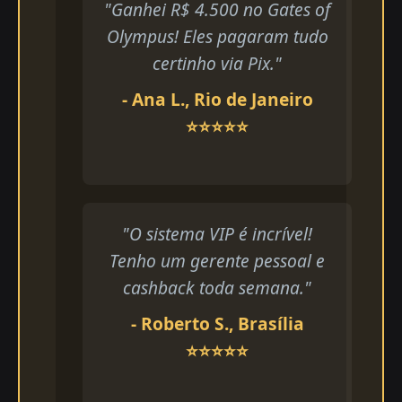
"Ganhei R$ 4.500 no Gates of
Olympus! Eles pagaram tudo
certinho via Pix."
- Ana L., Rio de Janeiro
⭐⭐⭐⭐⭐
"O sistema VIP é incrível!
Tenho um gerente pessoal e
cashback toda semana."
- Roberto S., Brasília
⭐⭐⭐⭐⭐