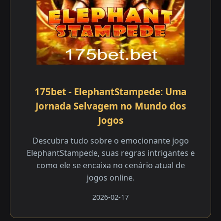
175bet - ElephantStampede: Uma
Jornada Selvagem no Mundo dos
Jogos
Descubra tudo sobre o emocionante jogo
ElephantStampede, suas regras intrigantes e
como ele se encaixa no cenário atual de
jogos online.
2026-02-17