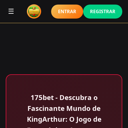
☰
ENTRAR
REGISTRAR
175bet - Descubra o
Fascinante Mundo de
KingArthur: O Jogo de