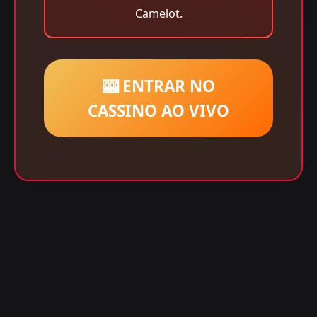
Camelot.
🎰 ENTRAR NO
CASSINO AO VIVO