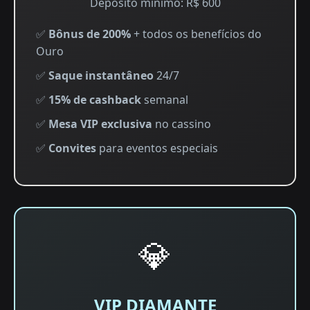
Depósito mínimo: R$ 600
✅
Bônus de 200%
+ todos os benefícios do
Ouro
✅
Saque instantâneo
24/7
✅
15% de cashback
semanal
✅
Mesa VIP exclusiva
no cassino
✅
Convites
para eventos especiais
💎
VIP DIAMANTE