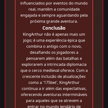
influenciados por eventos do mundo
real, mantêm a comunidade
engajada e sempre aguardando pela
próxima grande aventura.
Conclusão
KingArthur não é apenas mais um
jogo; é uma experiência épica que
combina o antigo com o novo,
desafiando os jogadores a
pensarem além das batalhas e
explorarem a intrincada diplomacia
que o cerco medieval oferece. Com a
crescente inclusão de atualizações
como a '175bet', KingArthur
continua a ir além das expectativas,
oferecendo aventuras intermináveis
para aqueles que se atrevem a
entrar no mundo lendário de