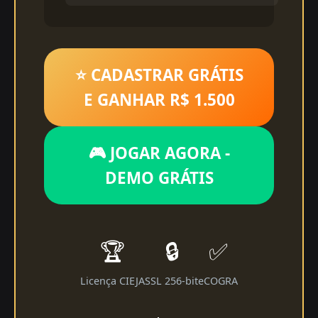
⭐ CADASTRAR GRÁTIS
E GANHAR R$ 1.500
🎮 JOGAR AGORA -
DEMO GRÁTIS
🏆
🔒
✅
Licença CIEJA
SSL 256-bit
eCOGRA