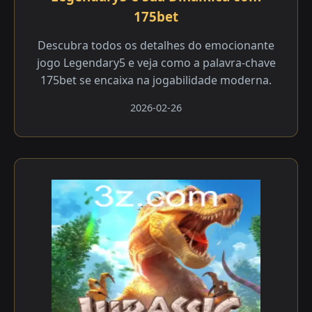
175bet
Descubra todos os detalhes do emocionante
jogo Legendary5 e veja como a palavra-chave
175bet se encaixa na jogabilidade moderna.
2026-02-26