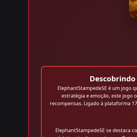
Descobrindo
ElephantStampedeSE é um jogo qu
estratégia e emoção, este jogo 
recompensas. Ligado à plataforma 1
ElephantStampedeSE se destaca co