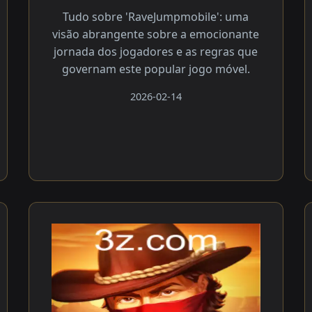
Tudo sobre 'RaveJumpmobile': uma
visão abrangente sobre a emocionante
jornada dos jogadores e as regras que
governam este popular jogo móvel.
2026-02-14