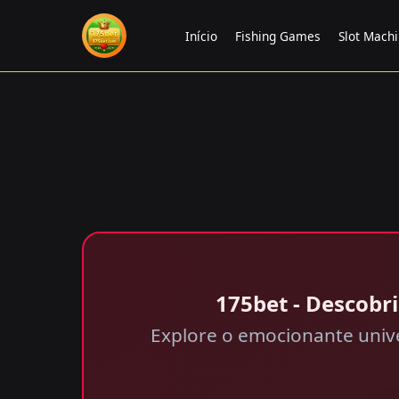
Início
Fishing Games
Slot Mach
175bet - Descob
Explore o emocionante univ