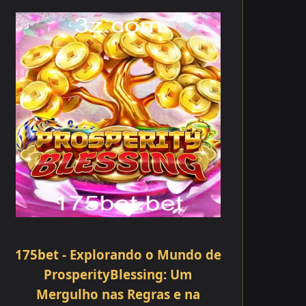
175bet - Explorando o Mundo de
ProsperityBlessing: Um
Mergulho nas Regras e na